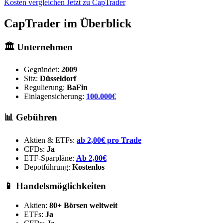
Kosten vergleichen
Jetzt zu CapTrader
CapTrader im Überblick
🏛️ Unternehmen
Gegründet:
2009
Sitz:
Düsseldorf
Regulierung:
BaFin
Einlagensicherung:
100.000€
📊 Gebühren
Aktien & ETFs:
ab 2,00€ pro Trade
CFDs:
Ja
ETF-Sparpläne:
Ab 2,00€
Depotführung:
Kostenlos
📱 Handelsmöglichkeiten
Aktien:
80+ Börsen weltweit
ETFs:
Ja