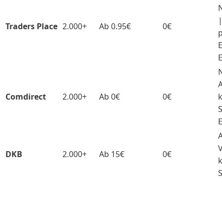
|
Traders Place
2.000+
Ab 0.95€
0€
p
E
A
Comdirect
2.000+
Ab 0€
0€
k
V
DKB
2.000+
Ab 15€
0€
k