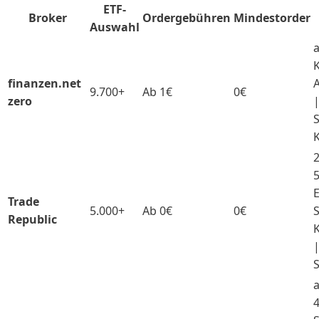
ETF-
Broker
Ordergebühren
Mindestorder
Auswahl
a
finanzen.net
9.700+
Ab 1€
0€
zero
|
S
2
5
E
Trade
5.000+
Ab 0€
0€
Republic
|
a
4