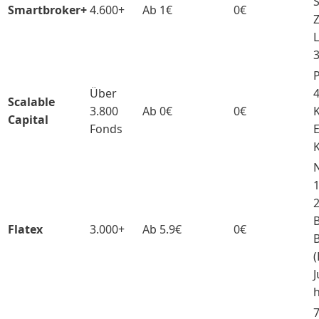
Smartbroker+
4.600+
Ab 1€
0€
Z
Über
Scalable
3.800
Ab 0€
0€
Capital
Fonds
E
1
B
Flatex
3.000+
Ab 5.9€
0€
(
J